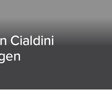
 Cialdini
igen