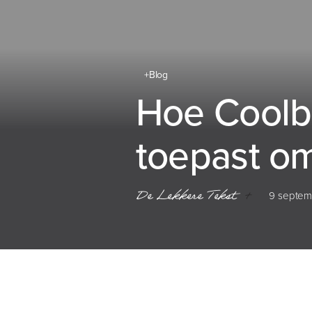
+Blog
Hoe Coolbl
toepast om
De Lekkere Tekst
+
9 septem